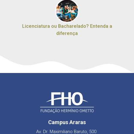
Licenciatura ou Bacharelado? Entenda a
diferença
Campus Araras
Av. Dr. Maximiliano Baruto, 500