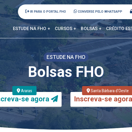
IR PARA O PORTAL FHO
CONVERSE PELO WHATSAPP
ESTUDE NA FHO +
CURSOS +
BOLSAS +
CRÉDITO ES
ESTUDE NA FHO
Bolsas FHO
Araras
Santa Bárbara d'Oeste
screva-se agora
Inscreva-se agor