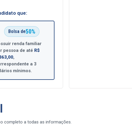
ndidato que:
50%
Bolsa de
ssuir renda familiar
r pessoa de até
R$
863,00
,
rrespondente a 3
lários mínimos.
l
esso completo a todas as informações.