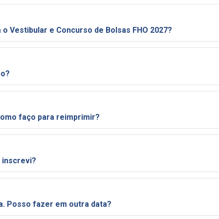
Qual o valor da taxa de inscrição para o Vestibular e Concurso de Bolsas FHO 2027?
ão?
Perdi o boleto da taxa de inscrição. Como faço para reimprimir?
 inscrevi?
a. Posso fazer em outra data?