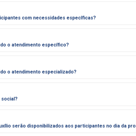
A FHO oferece atendimento aos participantes com necessidades específicas?
Para quais participantes será fornecido o atendimento específico?
Para quais participantes será fornecido o atendimento especializado?
 social?
xílio serão disponibilizados aos participantes no dia da pr