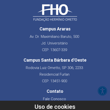
Campus Araras
Av. Dr. Maximiliano Baruto, 500
Jd. Universitário
CEP: 13607-339
Campus Santa Bárbara d'Oeste
Rodovia Luiz Ometto, SP 306, 2233
Residencial Furlan
CEP: 13451-900
Contato
Fale Conosco
Converse pelo WhatsApp
Uso de cookies