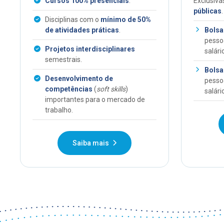
Cursos 100% presenciais
.
Exclusiva
públicas
.
Disciplinas com o
mínimo de 50%
de atividades práticas
.
Bolsa
pesso
Projetos interdisciplinares
salári
semestrais.
Bolsa
Desenvolvimento de
pesso
competências
(
soft skills
)
salári
importantes para o mercado de
trabalho.
Saiba mais