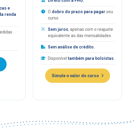
Direto com a FHO.
cas e
O
dobro do prazo para pagar
seu
da renda
curso.
Sem juros
, apenas com o reajuste
edidas
equivalente ao das mensalidades.
Sem análise de crédito.
Disponível
também para bolsistas
.
Simule o valor do curso