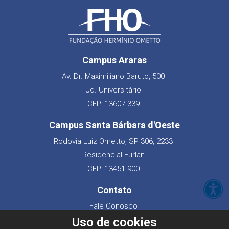
Campus Araras
Av. Dr. Maximiliano Baruto, 500
Jd. Universitário
CEP: 13607-339
Campus Santa Bárbara d'Oeste
Rodovia Luiz Ometto, SP 306, 2233
Residencial Furlan
CEP: 13451-900
Contato
Fale Conosco
Converse pelo WhatsApp
Uso de cookies